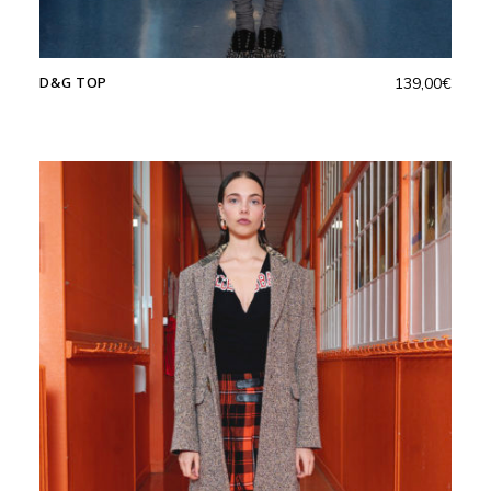
D&G TOP
139,00
€