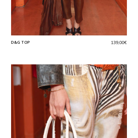
D&G TOP
139,00
€