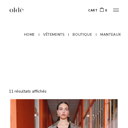
Skip
to
CART
0
the
content
HOME
VÊTEMENTS
BOUTIQUE
MANTEAUX
Trié
11 résultats affichés
du
plus
récent
au
plus
ancien