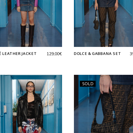
Ē LEATHER JACKET
DOLCE & GABBANA SET
129,00
€
3
SOLD