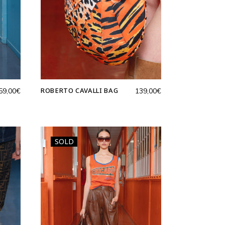
ROBERTO CAVALLI BAG
59,00
€
139,00
€
SOLD