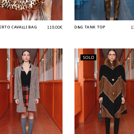
ERTO CAVALLI BAG
D&G TANK TOP
119,00
€
1
SOLD