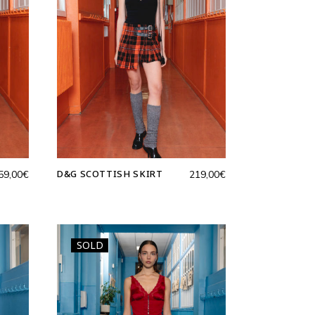
D&G SCOTTISH SKIRT
59,00
€
219,00
€
SOLD