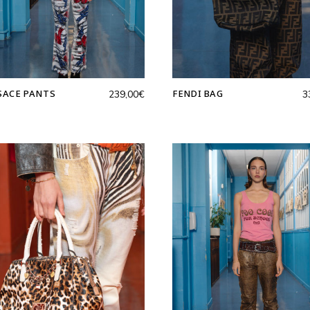
SACE PANTS
FENDI BAG
239,00
€
3