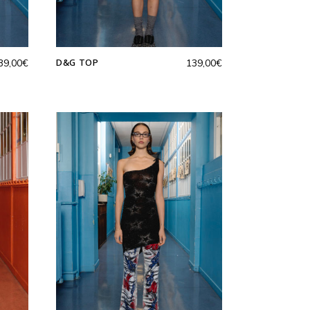
D&G TOP
39,00
€
139,00
€