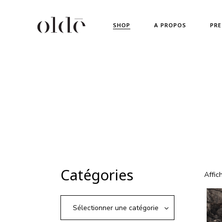
Skip
to
Nouveautés !
the
SHOP
A PROPOS
PRE
content
Collections
Vêtements
Accessoires
Nouveautés !
Chaussures
Collections
Vêtements
Accessoires
Chaussures
Catégories
Affic
Sélectionner une catégorie