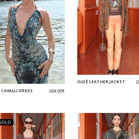
OLDĒ LEATHER JACKET
2
 CAVALLI DRESS
164,00
€
SOLD