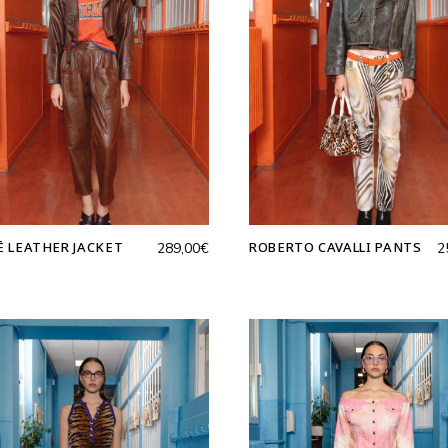
Ē LEATHER JACKET
ROBERTO CAVALLI PANTS
289,00
€
2