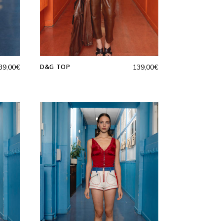
D&G TOP
39,00
€
139,00
€