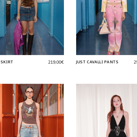
 SKIRT
JUST CAVALLI PANTS
219,00
€
2