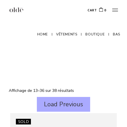
Skip
to
CART
0
the
content
HOME
VÊTEMENTS
BOUTIQUE
BAS
Affichage de 13–36 sur 38 résultats
Load Previous
SOLD