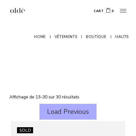
Skip
to
CART
0
the
content
HOME
VÊTEMENTS
BOUTIQUE
HAUTS
Affichage de 13–30 sur 30 résultats
Load Previous
SOLD