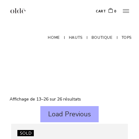
Skip
to
CART
0
the
content
HOME
HAUTS
BOUTIQUE
TOPS
Affichage de 13–26 sur 26 résultats
Load Previous
SOLD