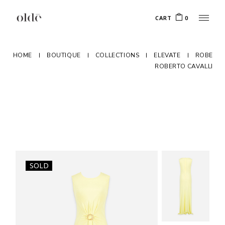
Skip
to
CART
0
the
content
HOME
BOUTIQUE
COLLECTIONS
ELEVATE
ROBE
ROBERTO CAVALLI
SOLD