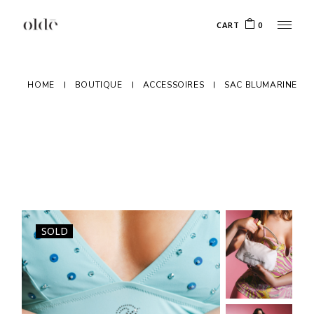
Skip
to
CART
0
the
content
HOME
BOUTIQUE
ACCESSOIRES
SAC BLUMARINE
SOLD