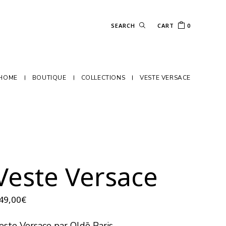
CART
0
HOME
BOUTIQUE
COLLECTIONS
VESTE VERSACE
Veste Versace
49,00
€
este Versace
par
Oldē Paris.