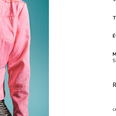
T
É
M
5
R
C