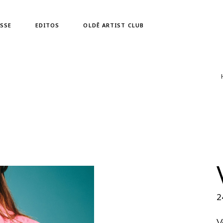
Zahra Holm
SSE
EDITOS
OLDĒ ARTIST CLUB
Zahra Holm
2
V