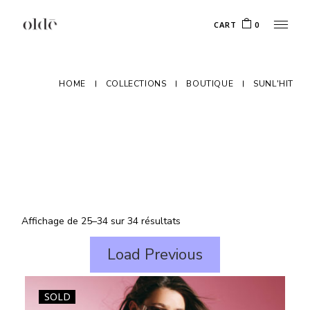
Skip
to
CART
0
the
content
HOME
COLLECTIONS
BOUTIQUE
SUNL'HIT
Trié
Affichage de 25–34 sur 34 résultats
du
plus
récent
Load Previous
au
plus
ancien
SOLD