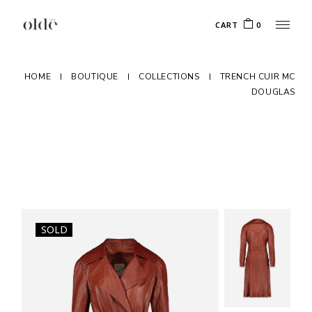
Skip
to
CART
0
the
content
HOME
BOUTIQUE
COLLECTIONS
TRENCH CUIR MC
DOUGLAS
SOLD