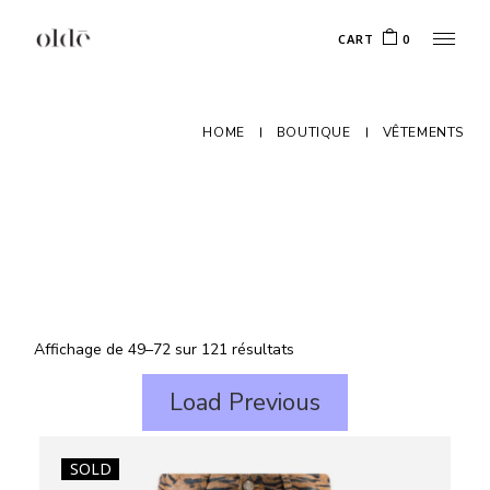
Skip
to
CART
0
the
content
HOME
BOUTIQUE
VÊTEMENTS
Affichage de 49–72 sur 121 résultats
Load Previous
SOLD