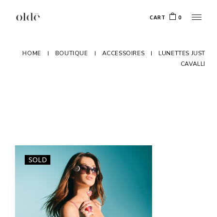
Skip
to
CART
0
the
content
HOME
BOUTIQUE
ACCESSOIRES
LUNETTES JUST
CAVALLI
SOLD