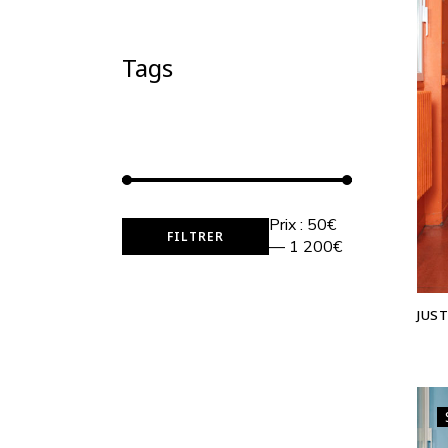
Tags
Prix :
50€
FILTRER
Prix
Prix
—
1 200€
min
max
JUST