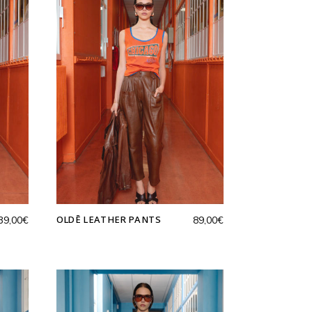
OLDĒ LEATHER PANTS
39,00
€
89,00
€