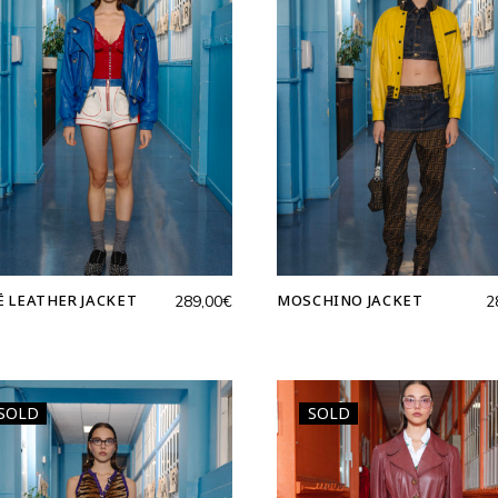
Ē LEATHER JACKET
MOSCHINO JACKET
289,00
€
2
SOLD
SOLD