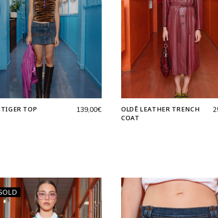
 TIGER TOP
OLDĒ LEATHER TRENCH
139,00
€
2
COAT
SOLD