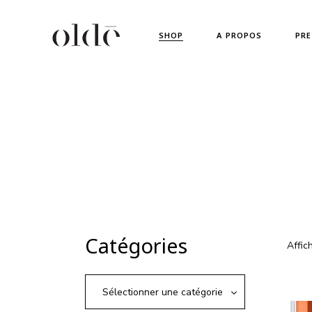
Skip
to
Nouveautés !
the
SHOP
A PROPOS
PRE
content
Collections
Vêtements
Accessoires
Nouveautés !
Chaussures
Collections
Vêtements
Accessoires
Chaussures
Catégories
Affic
Sélectionner une catégorie