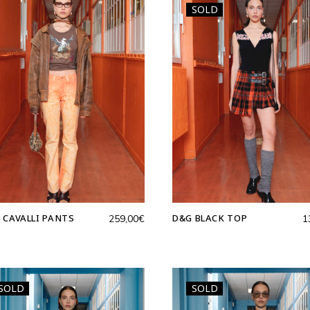
SOLD
 CAVALLI PANTS
D&G BLACK TOP
259,00
€
1
SOLD
SOLD