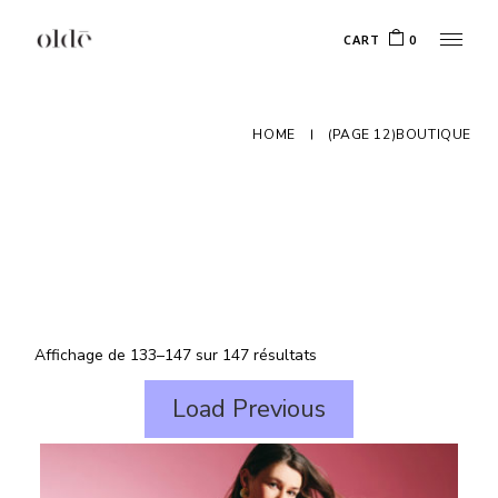
Skip
to
CART
0
the
content
HOME
(PAGE 12)
BOUTIQUE
Affichage de 133–147 sur 147 résultats
Load Previous