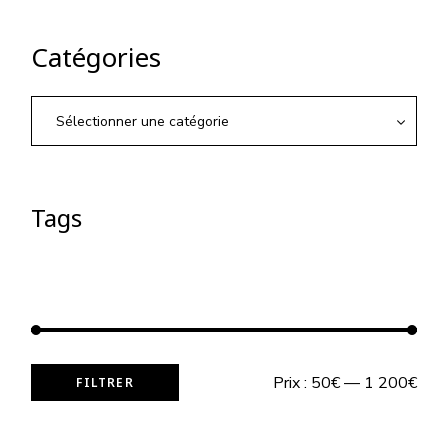
Catégories
Sélectionner une catégorie
Tags
Prix :
50€
—
1 200€
FILTRER
Prix
Prix
min
max